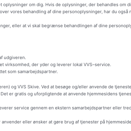
 oplysninger om dig. Hvis de oplysninger, der behandles om dig, er
over vores behandling af dine personoplysninger, har du også mu
inger, eller at vi skal begrænse behandlingen af dine personop
f udgiveren.
et virksomhed, der yder og leverer lokal VVS–service.
yttet som samarbejdspartner.
geren) og VVS Skive. Ved at besøge og/eller anvende de tjenest
Det er gratis og uforpligtende at anvende hjemmesidens tjenes
rer service gennem en ekstern samarbejdspartner eller tredjep
er anvender eller ønsker at gøre brug af tjenester på hjemmesid