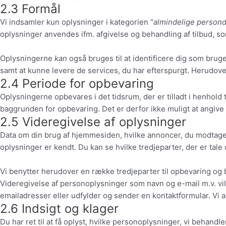
2.3 Formål
Vi indsamler kun oplysninger i kategorien “
almindelige persond
oplysninger anvendes ifm. afgivelse og behandling af tilbud, s
Oplysningerne
kan
også bruges til at identificere dig som bruge
samt at kunne levere de services, du har efterspurgt. Herudov
2.4 Periode for opbevaring
Oplysningerne opbevares i det tidsrum, der er tilladt i henhold
baggrunden for opbevaring. Det er derfor ikke muligt at angive 
2.5 Videregivelse af oplysninger
Data om din brug af hjemmesiden, hvilke annoncer, du modtager 
oplysninger er kendt. Du kan se hvilke tredjeparter, der er tal
Vi benytter herudover en række tredjeparter til opbevaring og
Videregivelse af personoplysninger som navn og e-mail m.v. vil k
emailadresser eller udfylder og sender en kontaktformular. Vi a
2.6 Indsigt og klager
Du har ret til at få oplyst, hvilke personoplysninger, vi behandl