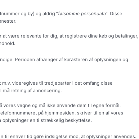
tnummer og by) og aldrig “
følsomme persondata
“. Disse
enester.
 at være relevante for dig, at registrere dine køb og betalinger,
ndhold.
dvendige. Perioden afhænger af karakteren af oplysningen og
m.v. videregives til tredjeparter i det omfang disse
il målretning af annoncering.
på vores vegne og må ikke anvende dem til egne formål.
l telefonnummeret på hjemmesiden, skriver til en af vores
 oplysninger en tilstrækkelig beskyttelse.
den til enhver tid gøre indsigelse mod, at oplysninger anvendes.