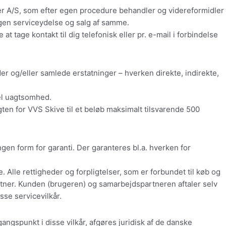
r A/S, som efter egen procedure behandler og videreformidler
egen serviceydelse og salg af samme.
age kontakt til dig telefonisk eller pr. e-mail i forbindelse
er og/eller samlede erstatninger – hverken direkte, indirekte,
el uagtsomhed.
ten for VVS Skive til et beløb maksimalt tilsvarende 500
en form for garanti. Der garanteres bl.a. hverken for
Alle rettigheder og forpligtelser, som er forbundet til køb og
ner. Kunden (brugeren) og samarbejdspartneren aftaler selv
se servicevilkår.
gspunkt i disse vilkår, afgøres juridisk af de danske