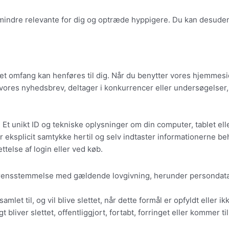
e mindre relevante for dig og optræde hyppigere. Du kan desuden
andet omfang kan henføres til dig. Når du benytter vores hjemme
ig vores nyhedsbrev, deltager i konkurrencer eller undersøgelser
 Et unikt ID og tekniske oplysninger om din computer, tablet ell
iver eksplicit samtykke hertil og selv indtaster informationern
ttelse af login eller ved køb.
overensstemmelse med gældende lovgivning, herunder persondat
amlet til, og vil blive slettet, når dette formål er opfyldt eller 
gt bliver slettet, offentliggjort, fortabt, forringet eller komm