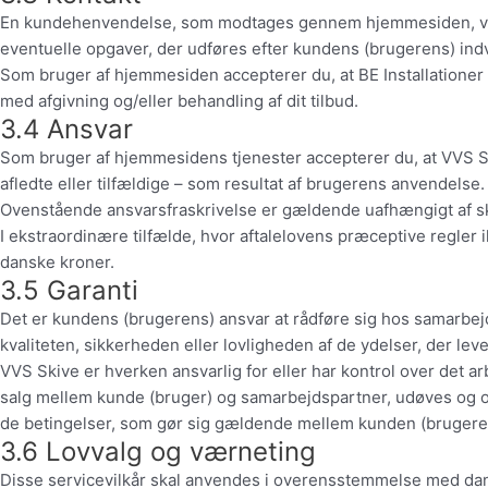
En kundehenvendelse, som modtages gennem hjemmesiden, videre
eventuelle opgaver, der udføres efter kundens (brugerens) indvi
Som bruger af hjemmesiden accepterer du, at BE Installationer A
med afgivning og/eller behandling af dit tilbud.
3.4 Ansvar
Som bruger af hjemmesidens tjenester accepterer du, at VVS Ski
afledte eller tilfældige – som resultat af brugerens anvendelse.
Ovenstående ansvarsfraskrivelse er gældende uafhængigt af s
I ekstraordinære tilfælde, hvor aftalelovens præceptive regler 
danske kroner.
3.5 Garanti
Det er kundens (brugerens) ansvar at rådføre sig hos samarbejd
kvaliteten, sikkerheden eller lovligheden af de ydelser, der le
VVS Skive er hverken ansvarlig for eller har kontrol over det a
salg mellem kunde (bruger) og samarbejdspartner, udøves og 
de betingelser, som gør sig gældende mellem kunden (brugeren)
3.6 Lovvalg og værneting
Disse servicevilkår skal anvendes i overensstemmelse med dansk