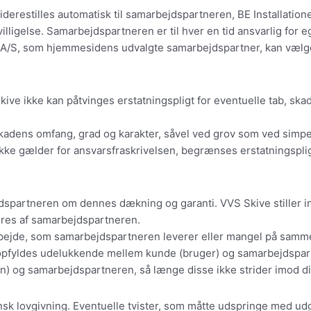
stilles automatisk til samarbejdspartneren, BE Installatione
lligelse. Samarbejdspartneren er til hver en tid ansvarlig for 
/S, som hjemmesidens udvalgte samarbejdspartner, kan vælge at t
ve ikke kan påtvinges erstatningspligt for eventuelle tab, skad
kadens omfang, grad og karakter, såvel ved grov som ved simp
ikke gælder for ansvarsfraskrivelsen, begrænses erstatningsplig
spartneren om dennes dækning og garanti. VVS Skive stiller ing
veres af samarbejdspartneren.
rbejde, som samarbejdspartneren leverer eller mangel på samme. 
opfyldes udelukkende mellem kunde (bruger) og samarbejdspart
 og samarbejdspartneren, så længe disse ikke strider imod dis
 lovgivning. Eventuelle tvister, som måtte udspringe med udgan