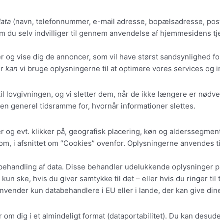
ata
(navn, telefonnummer, e-mail adresse, bopælsadresse, pos
om du selv indvilliger til gennem anvendelse af hjemmesidens tj
r og vise dig de annoncer, som vil have størst sandsynlighed for
er
kan
vi bruge oplysningerne til at optimere vores services og i
 til lovgivningen, og vi sletter dem, når de ikke længere er nø
en generel tidsramme for, hvornår informationer slettes.
og evt. klikker på, geografisk placering, køn og alderssegment 
e om, i afsnittet om “Cookies” ovenfor. Oplysningerne anvendes t
 behandling af data. Disse behandler udelukkende oplysninger 
un ske, hvis du giver samtykke til det – eller hvis du ringer ti
nvender kun databehandlere i EU eller i lande, der kan give dine
er om dig i et almindeligt format (dataportabilitet). Du kan desu