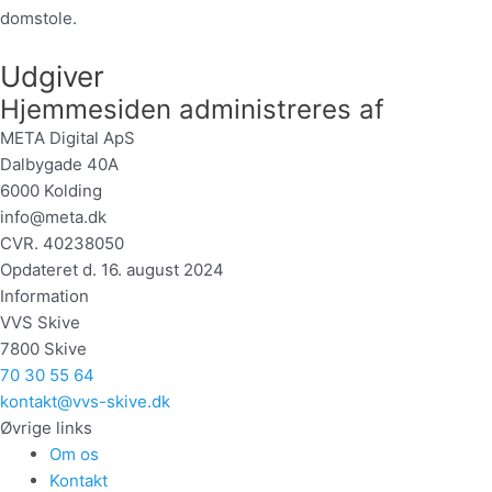
domstole.
Udgiver
Hjemmesiden administreres af
META Digital ApS
Dalbygade 40A
6000 Kolding
info@meta.dk
CVR. 40238050
Opdateret d. 16. august 2024
Information
VVS Skive
7800 Skive
70 30 55 64
kontakt@vvs-skive.dk
Øvrige links
Om os
Kontakt