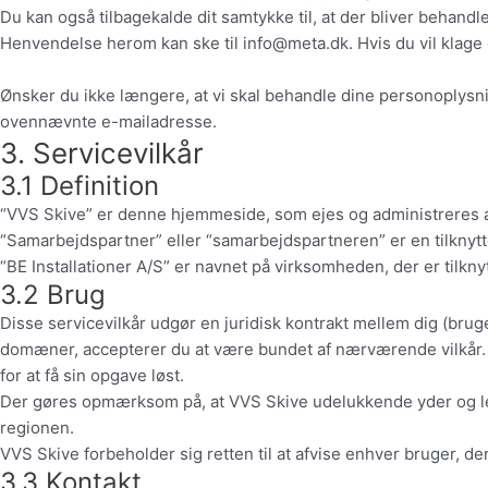
Du kan også tilbagekalde dit samtykke til, at der bliver behandlet
Henvendelse herom kan ske til info@meta.dk. Hvis du vil klage 
Ønsker du ikke længere, at vi skal behandle dine personoplysn
ovennævnte e-mailadresse.
3. Servicevilkår
3.1 Definition
“VVS Skive” er denne hjemmeside, som ejes og administreres a
“Samarbejdspartner” eller “samarbejdspartneren” er en tilknytt
“BE Installationer A/S” er navnet på virksomheden, der er tilkn
3.2 Brug
Disse servicevilkår udgør en juridisk kontrakt mellem dig (bru
domæner, accepterer du at være bundet af nærværende vilkår. 
for at få sin opgave løst.
Der gøres opmærksom på, at VVS Skive udelukkende yder og leve
regionen.
VVS Skive forbeholder sig retten til at afvise enhver bruger, d
3.3 Kontakt